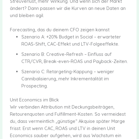
Streuverlust, mehr Wirkung. Und wenn sich der Markt
ändert? Dann passen wir die Kurven an neue Daten an
und bleiben agil.
Forecasting, das du deinem CFO zeigen kannst
Szenario A: +20% Budget in Social – erwarteter
ROAS-Shift, CAC-Effekt und LTV-Folgeeffekte.
Szenario B: Creative-Refresh – Einfluss auf
CTR/CVR, Break-even-ROAS und Payback-Zeiten.
Szenario C: Retargeting-Kappung – weniger
Cannibalisierung, mehr Inkrementalität im
Prospecting.
Unit Economics im Blick
Wir verbinden Attribution mit Deckungsbeiträgen,
Retourenquoten und Fulfillment-Kosten. So vermeidest
du, dass vermeintlich „günstige“ Akquise später Marge
frisst. Erst wenn CAC, ROAS und LTV in deinen Unit
Economics sauber aufgehen, wird aus Wachstum ein