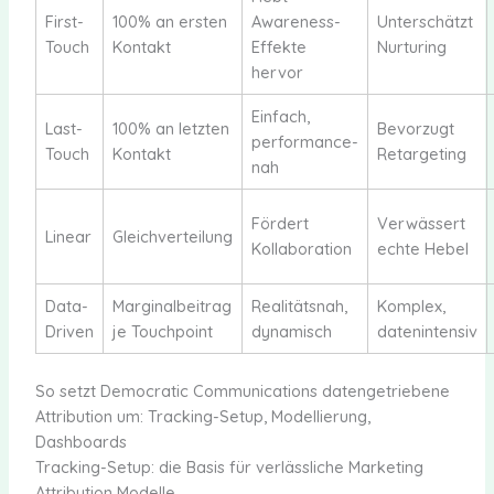
First-
100% an ersten
Awareness-
Unterschätzt
Touch
Kontakt
Effekte
Nurturing
hervor
Einfach,
Last-
100% an letzten
Bevorzugt
performance-
Touch
Kontakt
Retargeting
nah
Fördert
Verwässert
Linear
Gleichverteilung
Kollaboration
echte Hebel
Data-
Marginalbeitrag
Realitätsnah,
Komplex,
Driven
je Touchpoint
dynamisch
datenintensiv
So setzt Democratic Communications datengetriebene
Attribution um: Tracking-Setup, Modellierung,
Dashboards
Tracking-Setup: die Basis für verlässliche Marketing
Attribution Modelle