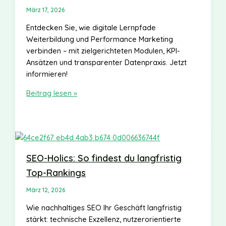
März 17, 2026
Entdecken Sie, wie digitale Lernpfade
Weiterbildung und Performance Marketing
verbinden – mit zielgerichteten Modulen, KPI-
Ansätzen und transparenter Datenpraxis. Jetzt
informieren!
Campus
Beitrag lesen »
Arbeitswelt:
Neue
Wege
für
moderne
SEO-Holics: So findest du langfristig
Zusammenarbeit
Top-Rankings
März 12, 2026
Wie nachhaltiges SEO Ihr Geschäft langfristig
stärkt: technische Exzellenz, nutzerorientierte