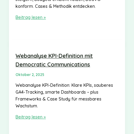
konform. Cases & Methodik entdecken.
A/B-
Beitrag lesen »
Testing-
Framework
von
Democratic
Communications
Webanalyse KPI-Definition mit
Democratic Communications
Oktober 2, 2025
Webanalyse KPI-Definition: Klare KPIs, sauberes
GA4-Tracking, smarte Dashboards – plus
Frameworks & Case Study für messbares
Wachstum.
Webanalyse
Beitrag lesen »
KPI-
Definition