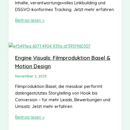
Inhalte, verantwortungsvolles Linkbuilding und
DSGVO-konformes Tracking. Jetzt mehr erfahren.
SEO-
Beitrag lesen »
Holics:
So
findest
du
langfristig
Engine Visuals: Filmproduktion Basel &
Top-
Motion Design
Rankings
November 2, 2025
Filmproduktion Basel, die messbar performt:
datengestütztes Storytelling von Hook bis
Conversion – für mehr Leads, Bewerbungen und
Umsatz. Jetzt mehr erfahren.
Engine
Beitrag lesen »
Visuals: