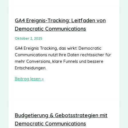
mit
Democratic
Communications
GA4 Ereignis-Tracking: Leitfaden von
Democratic Communications
Oktober 2, 2025
GA4 Ereignis Tracking, das wirkt: Democratic
Communications nutzt Ihre Daten rechtssicher für
mehr Conversions, klare Funnels und bessere
Entscheidungen.
GA4
Beitrag lesen »
Ereignis-
Tracking:
Leitfaden
von
Democratic
Budgetierung & Gebotsstrategien mit
Communications
Democratic Communications