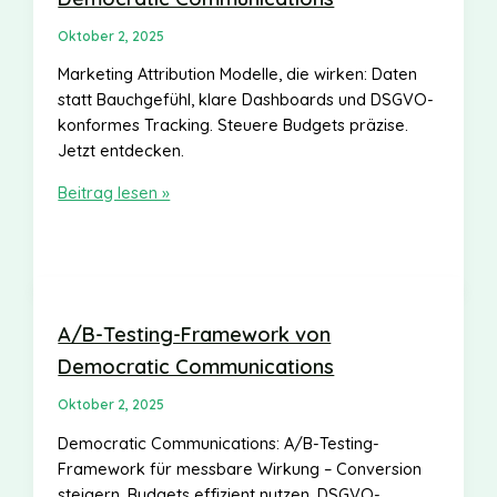
Oktober 2, 2025
Marketing Attribution Modelle, die wirken: Daten
statt Bauchgefühl, klare Dashboards und DSGVO-
konformes Tracking. Steuere Budgets präzise.
Jetzt entdecken.
Marketing
Beitrag lesen »
Attribution
Modelle
bei
Democratic
Communications
A/B-Testing-Framework von
Democratic Communications
Oktober 2, 2025
Democratic Communications: A/B-Testing-
Framework für messbare Wirkung – Conversion
steigern, Budgets effizient nutzen, DSGVO-